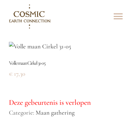
Skip
to
Tog
content
Navi
Aanbod
Agenda
Volle maan Cirkel 31-05
€
17,30
Over mij
Media
Deze gebeurtenis is verlopen
Zonnekracht
Categorie:
Maan gathering
Contact